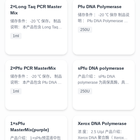
差。使用时只需加入 DNA 模板
长链 DNA 的扩增成为可能，这
2×Long Taq PCR Master
Pfu DNA Polymerase
和引物既可。 本产品使用方便
¥
180
就是 LA （ Long and Accurate
¥
140
Mix
快捷，能避免 PCR 操作过程中
） PCR 技术。 本试剂盒所用
储存条件 ： -20 ℃ 保存 制品说
的污染，使用时只需取适量
的 Long Taq 是 Taq 聚合酶和
明 ： Pfu DNA Polymerase 是
储存条件： -20 ℃ 保存。 制品
2×Taq PCR MasterMix 溶液，
有校正功...
从克隆有 Pyrococcus furiosis
说明： 本产品包含 Long Taq
250U
加入模板和引物，...
DNA Polymerase 基因的大肠
DNA 聚合酶、 dNTPs 、 MgCl
1ml
杆菌中分离纯化的， Pfu DNA
2 、反应缓冲液，浓度为 2× 。
Polymerase 具有 5′→3′DNA 聚
具有快速简便、灵敏度高、特
合酶活性和 3′→5′ 外切酶活
异性强、稳定性好等优点，可
性，能纠正 DNA 扩增过程中产
最大限度的减少人为误差。适
生的碱基错配 , 其扩增的 PCR
用于长片段 PCR 反应。使用时
2×Pfu PCR MasterMix
sPfu DNA polymerase
产物为平端。 活性单位 :1 单位
只需加入 DNA 模板和引物既
¥
220
¥
140
（ U...
可。 本产品使用方便快捷，能
储存条件 ： -20 ℃ 保存。 制品
产品介绍 ： sPfu DNA
避免 PCR 操作过程中的污染，
说明： 本产品包含 Pfu DNA 聚
polymerase 为高保真酶，具有
使用时只需取适量 2×Long Taq
合酶、 dNTPs 、 MgCl 2 、反
5'-3' DNA 聚合酶活性和 3'-5' 外
1ml
250U
PCR ...
应缓冲液，浓度为 2× 。具有快
切酶活性，能纠正 DNA 扩增过
速简便、灵敏度高、特异性
程中产生的碱基错配。 sPfu 保
强、稳定性好等优点，可最大
真性比 Taq DNA polymerase
限度的减少人为误差。使用时
高 64 倍，比 pfu DNA
只需加入 DNA 模板和引物既
polymerase 高 8 倍。 产品特
1×sPfu
Xerox DNA Polymerase
可。 本产品使用方便快捷，能
¥
40
点 ： 1. 高保真 PCR 扩增，扩
¥
980
MasterMix(purple)
避免 PCR 操作过程中的污染，
增速度快， 10-30s/kb 。 2. 平
浓 度： 2.5 U/μl 产品介绍：
使用时只需取适量 2×Pfu PCR
末端 PC...
Xerox DNA 聚合酶（ Xerox
产品介绍： 1×sPfu预混液中包