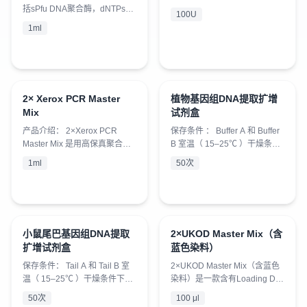
MasterMix 溶液，加入模板和
DNA Polymerase ）是通过
括sPfu DNA聚合酶，dNTPs，
100U
引物，并加...
DNA shuffling 技术获得的一种
染料及PCR反应所需的缓冲
1ml
高保真的热稳定 DNA 聚合酶，
液，是一种即用型 PCR扩增试
用于快速高保真 PCR 扩增。在
剂。 产品特点： 1.高保真酶，
镁离子存在的条件下，该酶可
扩增速度快，产量高。 2.扩增
催化三磷酸脱氧核苷酸沿 5'→3’
产物为平末端。 产品储存：
方向发生聚合反应，合成 DNA
-20℃保存，有效期一年。 （具
2× Xerox PCR Master
植物基因组DNA提取扩增
。它还具有校正功能的 3’→5’
体操作详见说明书）
¥
580
¥
500
Mix
试剂盒
外切酶活性。 Xerox DNA 聚合
酶扩增...
产品介绍： 2×Xerox PCR
保存条件 ： Buffer A 和 Buffer
Master Mix 是用高保真聚合酶
B 室温（ 15–25℃ ）干燥条件
Xerox DNA 聚合酶配制而成的
下可保存 12 个月； 2×PCR
1ml
50次
2 倍 PCR 预混液，包含了
Reagent-20 ℃ 可长期保存，
PCR 反应中除引物和模板以外
多次冻融不会影响活性，如需
的其它所有组分。优化了反应
经常使用 , 可存放于 4 ℃ 。 产
体系的 PCR 预混液可以得到更
品介绍 ： 本试剂盒采用独特的
稳定的扩增结果。 Xerox DNA
缓冲体系，试剂盒包含了快速
小鼠尾巴基因组DNA提取
2×UKOD Master Mix（含
聚合酶是一种高保真的热稳定
¥
500
制备基因组 DNA 和 PCR 扩增
¥
39
扩增试剂盒
蓝色染料）
DNA 聚合酶，用于快速高保真
的所有试剂，适用于从植物组
PCR 扩增。在镁离子存在的条
织一步法提取基因组 DNA 并用
保存条件： Tail A 和 Tail B 室
2×UKOD Master Mix（含蓝色
件下，该酶可催化三磷酸脱氧
于 PCR 扩增。整个提取...
温（ 15–25℃ ）干燥条件下可
染料）是一款含有Loading Dye
核苷酸沿 5...
保存 12 个月； 2×Taq
预混液，其中已包含UKOD
50次
100 μl
MasterMix 可 -20℃ 长期保
DNA Polymerase、dNTP和Mg