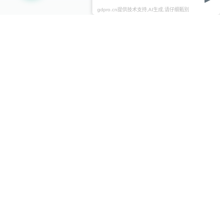
gdpro.cn提供技术支持,AI生成,请仔细甄别
联系我们
CONTACT US