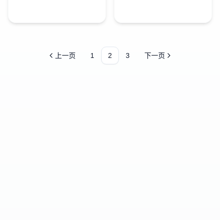
存，多次冻融不会影响活性，
2+等PCR反应的必需组分。只
如需经常使用 , 可存放于 4℃ 。
需加入模板和引物，即可进行
产品介绍： 本试剂盒采用独特
扩增，从而减少移液步骤，便
的缓冲体系，试剂盒包含了快
于操作。本产品扩增产物为平
速制备基因组 DNA 和 PCR 扩
末端产物。
增的所有试剂，适用于从小鼠
上一页
1
2
3
下一页
尾巴一步法提取基因组 DNA 并
用于 PCR 扩增。整个提取过程
无需...