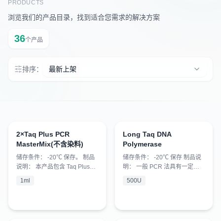
PRODUCTS
浏览我们的产品目录，找到适合您需求的解决方案
36
个产品
排序：
最新上架
2×Taq Plus PCR
Long Taq DNA
¥
170
¥
260
MasterMix(不含染料)
Polymerase
储存条件： -20℃ 保存。 制品
储存条件： -20℃ 保存 制品说
说明： 本产品包含 Taq Plus
明： 一般 PCR 法具有一定的
DNA 聚合酶、 dNTPs 、
局限性，特别是难以扩增 5kb
1ml
500U
MgCl2 、反应缓冲液，浓度为
以上的长链 DNA ，这严重限制
2× 。具有快速简便、灵敏度
了 PCR 法的推广和应用。通过
高、特异性强、稳定性好等优
改变 PCR 过程中的 DNA 聚合
点，可最大限度的减少人为误
酶、 Buffer 、扩增条件等，使