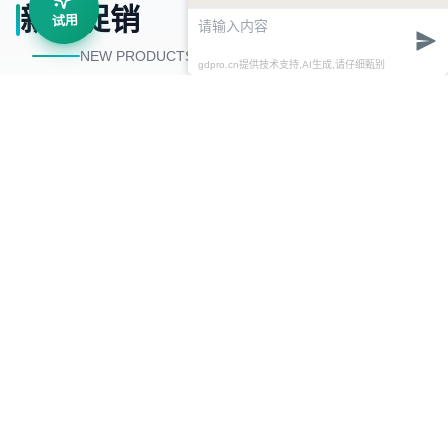
新品促销
试用
查看全部
NEW PRODUCTS PROMOTION
gdpro.cn提供技术支持,AI生成,请仔细甄别
主推新品
-20% OFF
BIOMED COLLECTION
BM2000+ DNA Marker