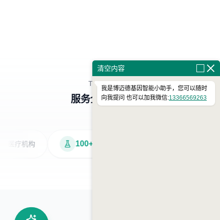
清空内容
TRUSTED BY
我是博迈德基因智能小助手，您可以随时
服务全国科研机构
向我提问 也可以加我微信:
13366569263
100+
300+
疗机构
科研院所
生物企业