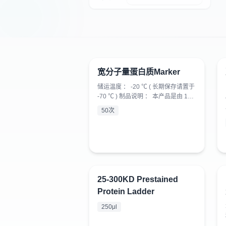
宽分子量蛋白质Marker
¥
360
储运温度 ： -20 ℃ ( 长期保存请置于
-70 ℃ ) 制品说明 ： 本产品是由 14
种蛋白质分别纯化后混合而成的蛋白
50次
质溶液，分子量范围为 10KD －
200KD ，经 SDS －聚丙烯酰胺凝胶
电泳后，用考马斯亮蓝 R-250 （
Coomassie Blue R-250 ）染色后可
得清晰的蛋白带。建议使用分离浓度
为 6% ～ 15% 。 使用方法： 1. 本产
品适于室温或 37 ～ 4...
25-300KD Prestained
¥
298
Protein Ladder
250μl