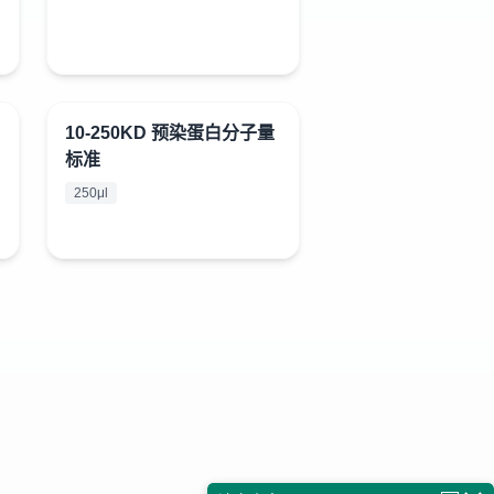
10-250KD 预染蛋白分子量
¥
398
标准
250μl