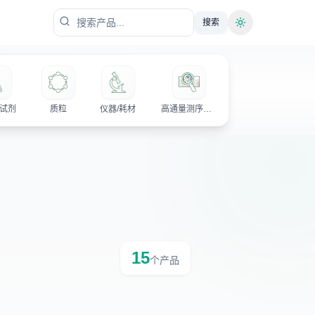
搜索
切换主题
试剂
质粒
仪器/耗材
高通量测序试剂
15
个产品