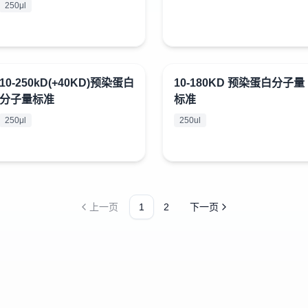
250μl
200kDa，其中50kDa为加强带。本
产品需经SDS-PAGE电泳后，用考马
斯亮蓝 R-250/G-250染色后可得清晰
的蛋白带。
10-250kD(+40KD)预染蛋白
10-180KD 预染蛋白分子量
¥
398
¥
398
分子量标准
标准
250μl
250ul
上一页
1
2
下一页