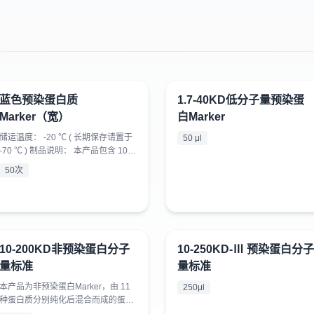
蓝色预染蛋白质
1.7-40KD低分子量预染蛋
¥
500
¥
398
Marker（宽）
白Marker
储运温度： -20 ℃ ( 长期保存请置于
50 μl
-70 ℃ ) 制品说明： 本产品包含 10
种预染的已知分子量标准蛋白质，分
50次
子量范围为 10KD ～ 180KD ，其中
70KD 的蛋白条带呈橘红色，其他蛋
白条带呈蓝色。可以直接观察蛋白电
泳及清晰地判断 Western blot 的转移
效果。经 SDS-PAGE 凝胶电泳后转
移到 PVDF 或 NC 膜上可得清晰的
10-200KD非预染蛋白分子
10-250KD-Ⅲ 预染蛋白分子
¥
150
¥
398
10 条蛋白带。用于小胶 5µl/...
量标准
量标准
本产品为非预染蛋白Marker，由 11
250μl
种蛋白质分别纯化后混合而成的蛋白
质溶液，分子量范围为 10kDa－