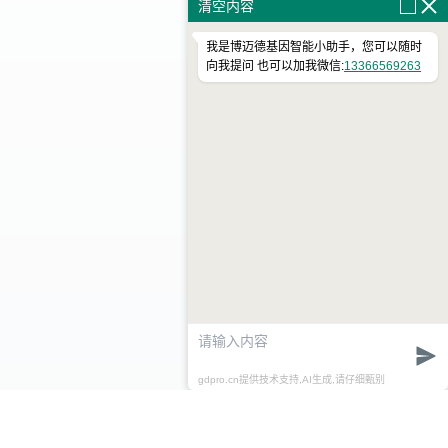
清空内容
我是博迈德基因智能小助手，您可以随时
向我提问 也可以加我微信:
13366569263
gdpro.cn提供技术支持,AI生成,请仔细甄别