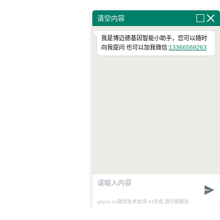
清空内容
我是博迈德基因智能小助手，您可以随时
向我提问 也可以加我微信:
13366569263
gdpro.cn提供技术支持,AI生成,请仔细甄别