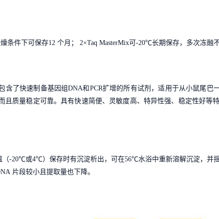
干燥条件下可保存
12
个月；
2×Taq MasterMix
可
-20℃
长期保存，多次冻融
包含了快速制备基因组
DNA
和
PCR
扩增的所有试剂，适用于从小鼠尾巴
而且质量稳定可靠。具有快速简便、灵敏度高、特异性强、稳定性好等
温（
-20
℃
或
4
℃
）保存时有沉淀析出，可在
56
℃
水浴中重新溶解沉淀，并
DNA
片段较小且提取量也下降。