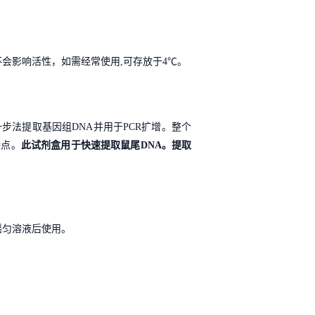
不会影响活性，如需经常使用
,
可存放于
4℃
。
一步法提取基因组
DNA
并用于
PCR
扩增。整个
特点。
此试剂盒用于快速提取鼠尾
DNA
。提取
摇匀溶液后使用。