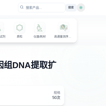
搜索
切换主题
试剂
质粒
仪器/耗材
高通量测序试剂
因组DNA提取扩
规格
50次