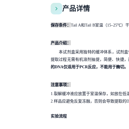
产品详情
保存条件：
Tail A
和
Tail B
室温（
15–25℃
）
产品介绍：
本试剂盒采用独特的缓冲体系，试剂盒
提取过程无需有机溶剂抽提，简便、快捷，
的
DNA
仅适用于
PCR
反应，不能用于酶切。
注意事项：
1.
裂解缓冲液应放置于室温保存，如放在低
2.
样品应避免反复冻融，否则会导致提取的
实验流程